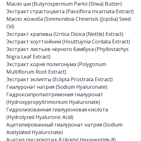
Масло ши (Butyrospermum Parkii (Shea) Butter)
Экстракт страстоцвета (Passiflora Incarnata Extract)
Масло жожоба (Simmondsia Chinensis (Jojoba) Seed
Oil)
Экстракт крапивы (Urtica Dioica (Nettle) Extract)
Экстракт хоуттюйнии (Houttuynia Cordata Extract)
Экстракт листьев чёрного бамбука (Phyllostachys
Nigra Leaf Extract)
Экстракт корня полигонума (Polygonum
Multiflorum Root Extract)
Экстракт эклипты (Eclipta Prostrata Extract)
Гиалуронат натрия (Sodium Hyaluronate)
Гидроксипропилтримония гиалуронат
(Hydroxypropyltrimonium Hyaluronate)
Гидролизованная гиалуроновая кислота
(Hydrolyzed Hyaluronic Acid)
Ацетилированный гиалуронат натрия (Sodium
Acetylated Hyaluronate)
Ацетил гексапептид-8 (Acetyl Hexapeptide-8)