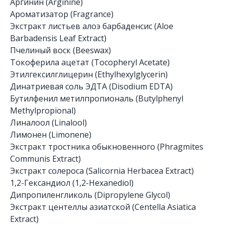
Аргинин (Arginine)
Ароматизатор (Fragrance)
Экстракт листьев алоэ барбаденсис (Aloe
Barbadensis Leaf Extract)
Пчелиный воск (Beeswax)
Токоферила ацетат (Tocopheryl Acetate)
Этилгексилглицерин (Ethylhexylglycerin)
Динатриевая соль ЭДТА (Disodium EDTA)
Бутилфенил метилпропиональ (Butylphenyl
Methylpropional)
Линалоол (Linalool)
Лимонен (Limonene)
Экстракт тростника обыкновенного (Phragmites
Communis Extract)
Экстракт солероса (Salicornia Herbacea Extract)
1,2-Гександиол (1,2-Hexanediol)
Дипропиленгликоль (Dipropylene Glycol)
Экстракт центеллы азиатской (Centella Asiatica
Extract)