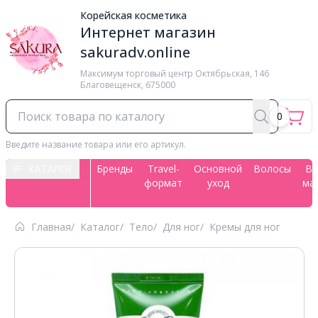
Корейская косметика
Интернет магазин
sakuradv.online
Максимум торговый центр ​Октябрьская, 146
Благовещенск, 675000
0
Введите название товара или его артикул.
КАТАЛОГ
Бренды
Travel-
Основной
Волосы
Вс
формат
уход
ма
Главная
Каталог
Тело
Для ног
Кремы для ног