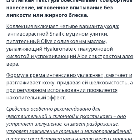
Его лёгкая текстура обеспечивает комфортное
нанесение, мгновенное впитывание без
липкости или жирного блеска.
Коллекция включает четыре варианта ухода:
антивозрастной Snail с муцином улитки,
питательный Olive с оливковым маслом,
увлажняющий Hyaluronate с гиалуроновой
кислотой и успокаивающий Aloe с экстрактом алоэ
вера.
Формула крема интенсивно увлажняет, смягчает и
разглаживает кожу, придавая ей шелковистость, а
при регулярном использовании проявляется
накопительный эффект.
Средство особенно рекомендовано для
чувствительной и склонной к сухости кожи – оно
устраняет шелушение, снимает раздражение,
ускоряет заживление трещин и микроповреждений,
а также способствует уменьшению мелких морщин.