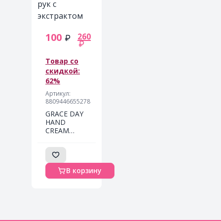
100
260
Товар со
скидкой:
62%
Артикул:
8809446655278
GRACE DAY
HAND
CREAM
ALOE Крем
для рук с
экстрактом
алоэ 100мл
В корзину