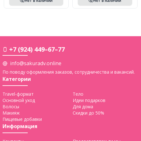
Нет в наличии
Нет в наличии
+7 (924) 449–67–77
info@sakuradv.online
По поводу оформления заказов, сотрудничества и вакансий.
Категории
Travel-формат
Тело
Основной уход
Идеи подарков
Волосы
Для дома
Макияж
Скидки до 50%
Пищевые добавки
Информация