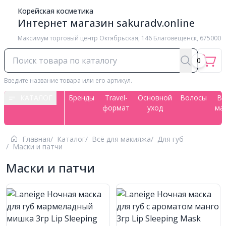
Корейская косметика
Интернет магазин sakuradv.online
Максимум торговый центр ​Октябрьская, 146 Благовещенск, 675000
0
Введите название товара или его артикул.
КАТАЛОГ
Бренды
Travel-
Основной
Волосы
Вс
формат
уход
ма
Главная
Каталог
Всё для макияжа
Для губ
Маски и патчи
Маски и патчи