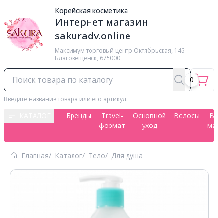
Корейская косметика
Интернет магазин
sakuradv.online
Максимум торговый центр ​Октябрьская, 146
Благовещенск, 675000
0
Введите название товара или его артикул.
КАТАЛОГ
Бренды
Travel-
Основной
Волосы
Вс
формат
уход
ма
Главная
Каталог
Тело
Для душа