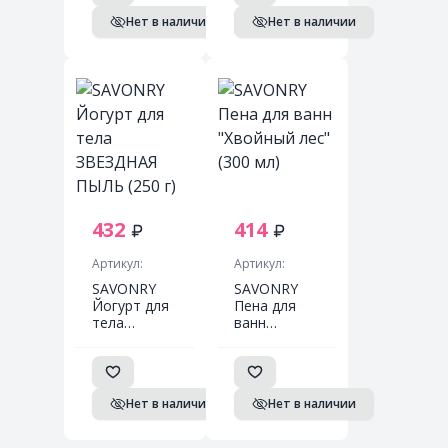
Blossom
BATH
Нет в наличии
Нет в наличии
Chu Body
BOMB(3 шт)
Wash 500 мл
(пурпурный-
синий-
бирюзовый)
432
414
Артикул:
Артикул:
SAVONRY
SAVONRY
Йогурт для
Пена для
тела
ванн
ЗВЕЗДНАЯ
"Хвойный
ПЫЛЬ (250
лес" (300
г)
мл)
Нет в наличии
Нет в наличии