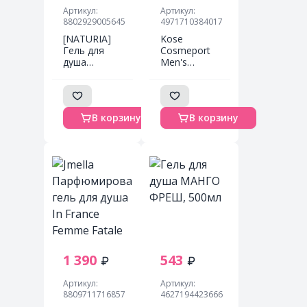
Артикул:
Артикул:
8802929005645
4971710384017
[NATURIA]
Kose
Гель для
Cosmeport
душа
Men's
ВАНИЛЬ
Softymo
Creamy Milk
Мужской
Body Wash -
гель для
So vanilla,
душа с
В корзину
В корзину
750 мл
древесным
углем
Глубокое
очищение и
уход
цитрусово-
мятный
аромат 550
мл
1 390
543
Артикул:
Артикул:
8809711716857
4627194423666