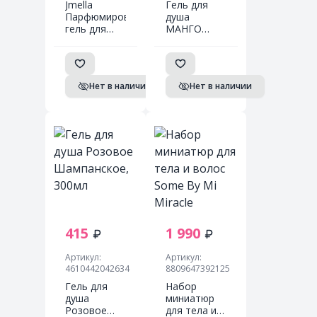
Jmella
Гель для
Парфюмированный
душа
гель для
МАНГО
душа In
ФРЕШ,
France
500мл
Femme
Fatale Body
Нет в наличии
Нет в наличии
Wash 500 мл
415
1 990
Артикул:
Артикул:
4610442042634
8809647392125
Гель для
Набор
душа
миниатюр
Розовое
для тела и