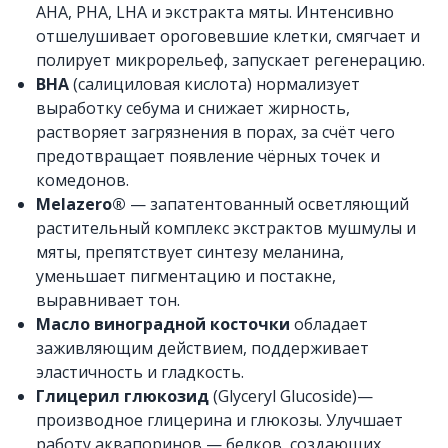
AHA, PHA, LHA и экстракта мяты. Интенсивно
отшелушивает ороговевшие клетки, смягчает и
полирует микрорельеф, запускает регенерацию.
BHA
(салициловая кислота) нормализует
выработку себума и снижает жирность,
растворяет загрязнения в порах, за счёт чего
предотвращает появление чёрных точек и
комедонов.
Melazero®
— запатентованный осветляющий
растительный комплекс экстрактов мушмулы и
мяты, препятствует синтезу меланина,
уменьшает пигментацию и постакне,
выравнивает тон.
Масло виноградной косточки
обладает
заживляющим действием, поддерживает
эластичность и гладкость.
Глицерил глюкозид
(Glyceryl Glucoside)—
производное глицерина и глюкозы. Улучшает
работу аквапоринов — белков, создающих