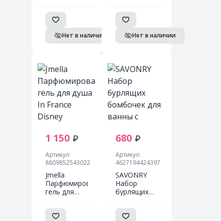
Шампанское,
волос Some
300мл
By Mi
Miracle
Hair&Body
Нет в наличии
Нет в наличии
Starter Kit
1 150
680
Артикул:
Артикул:
8809852543022
4627194424397
Jmella
SAVONRY
Парфюмированный
Набор
гель для
бурлящих
душа In
бомбочек
France
для ванны с
Disney
ШИММЕРОМ