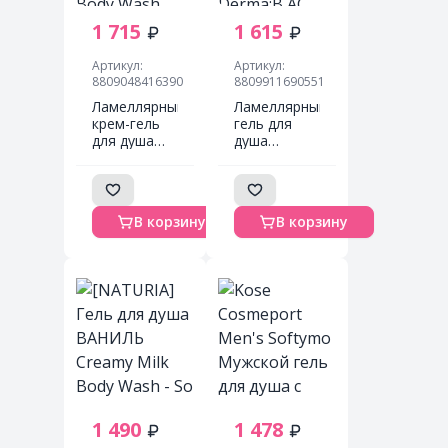
1 715
1 615
Артикул:
Артикул:
8809048416390
8809911690551
Ламеллярный
Ламеллярный
крем-гель
гель для
для душа
душа
Derma:B
против
Creamy
воспалений
Touch Body
Derma:B AC
Wash
Control Body
В корзину
В корзину
Wash
1 490
1 478