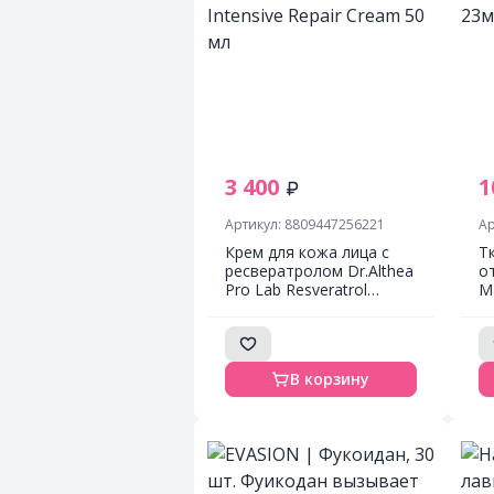
3 400
1
Артикул: 8809447256221
Ар
Крем для кожа лица с
Т
ресвератролом Dr.Althea
о
Pro Lab Resveratrol
M
345NA Intensive Repair
Cream 50 мл
В корзину