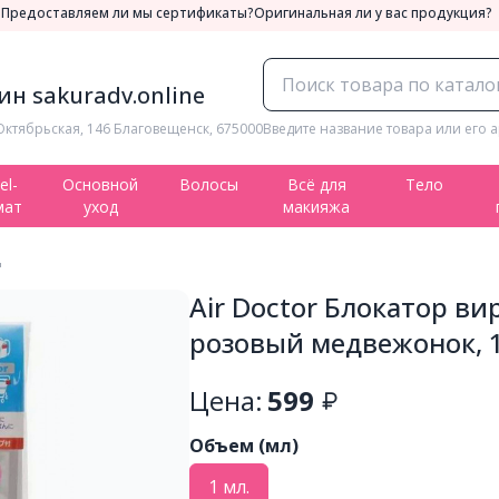
а
Предоставляем ли мы сертификаты?
Оригинальная ли у вас продукция?
н sakuradv.online
Октябрьская, 146 Благовещенск, 675000
Введите название товара или его а
el-
Основной
Волосы
Всё для
Тело
мат
уход
макияжа
д
Air Doctor Блокатор в
розовый медвежонок, 
Цена:
599
Объем (мл)
1 мл.