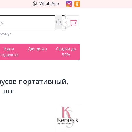
WhatsApp
0
ртикул.
Идеи
Для дома
Скидки до
подарков
50%
ирусов портативный,
1 шт.