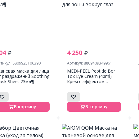
04
4 250
тикул: 8809925106390
Артикул: 8809409349961
каневая маска для лица
MEDI-PEEL Peptide Bor
т раздражений Soothing
Tox Eye Cream (40ml)
ask Sheet 23мл¶
Крем с эффектом
ботокса для зоны вокруг
глаз
В корзину
В корзину