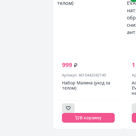
999
1
Артикул: 4610442042740
Ар
Набор Малина (уход за
А
телом)
E
н
о
с
а
В корзину