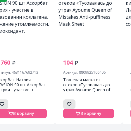
 760
104
тикул: 4631167692713
Артикул: 8809925106406
скорбат Натрия
Тканевая маска от
VASION 90 шт Аскорбат
отеков «Тусовалась до
атрия - участие в
утра» Ayoume Queen of
бразовании коллагена,
Mistakes Anti-puffiness
нижение утомляемости,
Mask Sheet
нтиоксидант.
В корзину
В корзину