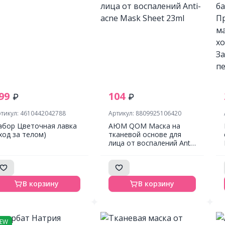
99
104
тикул: 4610442042788
Артикул: 8809925106420
абор Цветочная лавка
АЮМ QOM Маска на
уход за телом)
тканевой основе для
лица от воспалений Anti-
acne Mask Sheet 23ml
В корзину
В корзину
EW