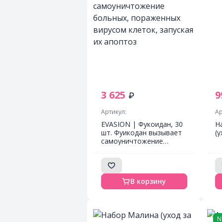
3 625
9
Артикул:
Ар
EVASION | Фукоидан, 30
Н
шт. Фуикодан вызывает
(
самоуничтожение
больных, пораженных
вирусом клеток,
запуская их апоптоз
В корзину
N