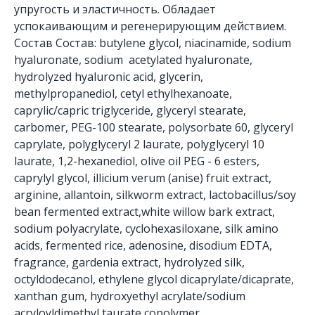
упругость и эластичность. Обладает
успокаивающим и регенерирующим действием.
Состав Состав: butylene glycol, niacinamide, sodium
hyaluronate, sodium acetylated hyaluronate,
hydrolyzed hyaluronic acid, glycerin,
methylpropanediol, cetyl ethylhexanoate,
caprylic/capric triglyceride, glyceryl stearate,
carbomer, PEG-100 stearate, polysorbate 60, glyceryl
caprylate, polyglyceryl 2 laurate, polyglyceryl 10
laurate, 1,2-hexanediol, olive oil PEG - 6 esters,
caprylyl glycol, illicium verum (anise) fruit extract,
arginine, allantoin, silkworm extract, lactobacillus/soy
bean fermented extract,white willow bark extract,
sodium polyacrylate, cyclohexasiloxane, silk amino
acids, fermented rice, adenosine, disodium EDTA,
fragrance, gardenia extract, hydrolyzed silk,
octyldodecanol, ethylene glycol dicaprylate/dicaprate,
xanthan gum, hydroxyethyl acrylate/sodium
acryloyldimethyl taurate copolymer