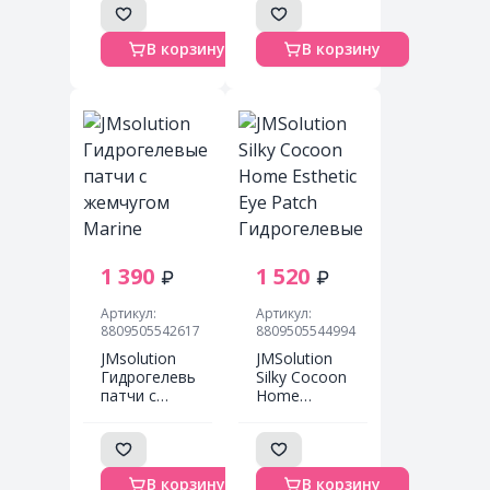
TRIMAY
Q10 TRIMAY
(blue) Hydro
(yellow)
В корзину
В корзину
Lifting Gel
Enriched
Eye Patch
Vitabright Gel
(30 шт.
Eye Patch
больших +
(30 шт.
30 шт.
больших +
лепестков
30 шт.
лепестков)
1 390
1 520
Артикул:
Артикул:
8809505542617
8809505544994
JMsolution
JMSolution
Гидрогелевые
Silky Cocoon
патчи с
Home
жемчугом
Esthetic Eye
Marine
Patch
luminous
Гидрогелевые
pearl deep
патчи с
В корзину
В корзину
moisture eye
протеинами