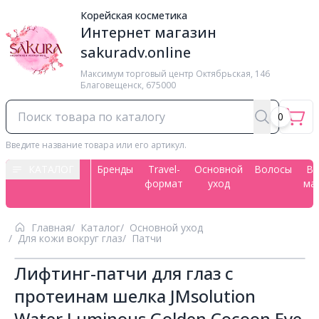
Корейская косметика
Интернет магазин
sakuradv.online
Максимум торговый центр ​Октябрьская, 146
Благовещенск, 675000
0
Введите название товара или его артикул.
КАТАЛОГ
Бренды
Travel-
Основной
Волосы
Вс
формат
уход
ма
Главная
Каталог
Основной уход
Для кожи вокруг глаз
Патчи
Лифтинг-патчи для глаз с
протеинам шелка JMsolution
Water Luminous Golden Cocoon Eye