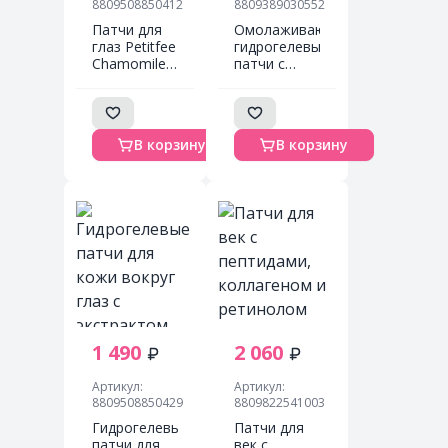
8809508850412
8809389030552
Патчи для
Омолаживающие
глаз Petitfee
гидрогелевые
Chamomile
патчи с
Lightening
золотом и
Hydrogel Eye
коллагеном
Patch
BeauuGreen
Успокаивающие
Collagen
В корзину
В корзину
гидрогелевые
Gold
патчи для
Hydrogel Eye
глаз с
Patch
экстрактом
ромашки
1 490
2 060
Артикул:
Артикул:
8809508850429
8809822541003
Гидрогелевые
Патчи для
патчи для
век с