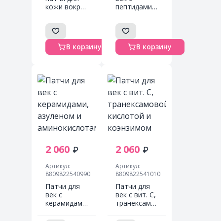
кожи вокруг
пептидами,
глаз с
коллагеном
экстрактом
и
агавы Agave
ретинолом
Cooling
TRIMAY
В корзину
В корзину
Hydrogel Eye
(pink) Wrinkle
Patch 60шт
Smoothing
Gel Eye
Patch (30
шт. больших
+ 30 шт.
лепестков)
2 060
2 060
Артикул:
Артикул:
8809822540990
8809822541010
Патчи для
Патчи для
век с
век с вит. С,
керамидами,
транексамовой
азуленом и
кислотой и
аминокислотами
коэнзимом