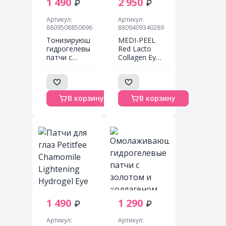
1 490
2 950
Артикул:
Артикул:
8809508850696
8809409340289
Тонизирующие
MEDI-PEEL
гидрогелевые
Red Lacto
патчи с
Collagen Eye
какао
Patch (60p)
Petitfee
Укрепляющие
Cacao
патчи с
Energizing
гидролизатом
В корзину
В корзину
Hydrogel Eye
коллагена
Patch
1 490
1 290
Артикул:
Артикул: