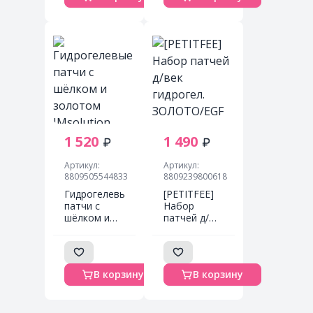
patch
шёлка 60шт
1 520
1 490
Артикул:
Артикул:
8809505544833
8809239800618
Гидрогелевые
[PETITFEE]
патчи с
Набор
шёлком и
патчей д/
золотом
век
JMsolution
гидрогел.
Golden
ЗОЛОТО/EGF
Cocoon
Gold & EGF
В корзину
В корзину
Home
Eye&Spot
Esthetic Eye
Patch, 90 шт
Patch