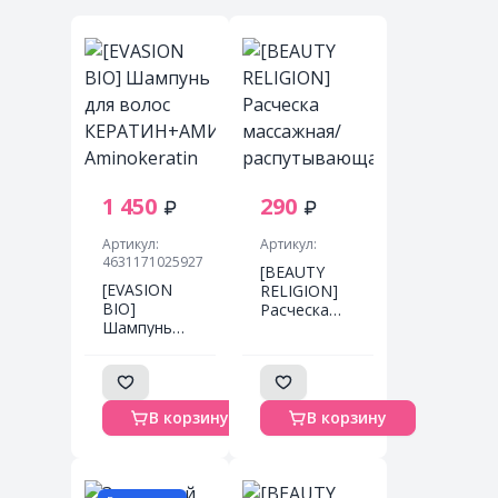
1 450
290
Артикул:
Артикул:
4631171025927
[BEAUTY
[EVASION
RELIGION]
BIO]
Расческа
Шампунь
массажная/
для волос
распутывающая
КЕРАТИН+АМИНОКИСЛОТЫ
ФИОЛЕТОВАЯ
Aminokeratin
мини
Damaged
формат
В корзину
В корзину
Hair
Massage
Shampoo,
Brush mini
300 мл
purple, 1 шт