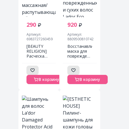
290
920
Артикул:
Артикул:
6983727260459
8809500810742
[BEAUTY
Восстанавливающая
RELIGION]
маска для
Расческа
поврежденных
массажная/
и сухих
распутывающая
волос Lador
ЧЁРНАЯ
Eco Hydro
мини
LPP
В корзину
В корзину
формат
Treatment,
Massage
150 ml
Brush mini
black, 1 шт