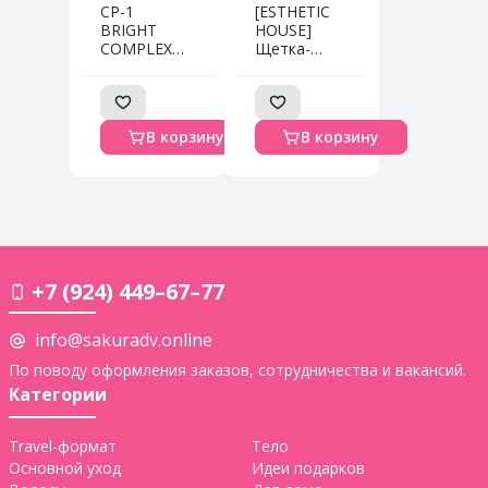
CP-1
[ESTHETIC
BRIGHT
HOUSE]
COMPLEX
Щетка-
INTENSE
расческа
NOURISHING
массажная
CONDITIONER
компактная
500ML -
Brush
В корзину
В корзину
ПРОТЕИНОВЫЙ
Massage &
КОНДИЦИОНЕР
Scrub CP-1
ДЛЯ ВОЛОС
Aquaxyl
Complex, 1
шт.
+7 (924) 449–67–77
info@sakuradv.online
По поводу оформления заказов, сотрудничества и вакансий.
Категории
Travel-формат
Тело
Основной уход
Идеи подарков