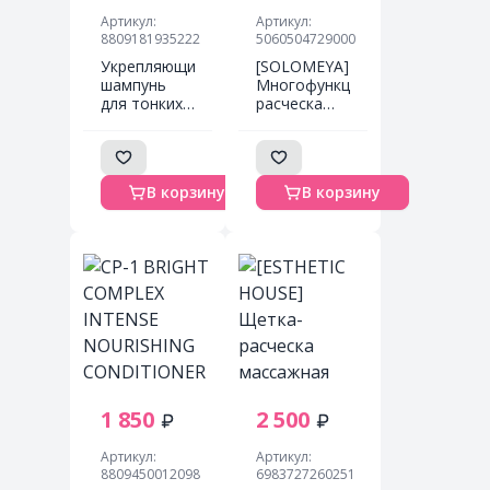
Артикул:
Артикул:
8809181935222
5060504729000
Укрепляющий
[SOLOMEYA]
шампунь
Многофункциональная
для тонких
расческа
волос Lador
для
Dermatical
распутывания
Hair-Loss
массажа и
Shampoo
мытья кожи
В корзину
В корзину
For Thin Hair
головы
- 530 мл
Золотой
градиент
Wonder
scalp brush
Golden
Gradient, 1
шт
1 850
2 500
Артикул:
Артикул:
8809450012098
6983727260251