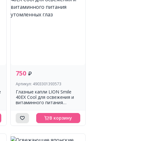
750
Артикул: 4903301393573
е
Глазные капли LION Smile
40EX Cool для освежения и
витаминного питания
утомленных глаз
В корзину