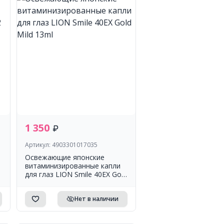
1 350
Артикул: 4903301017035
Освежающие японские
витаминизированные капли
для глаз LION Smile 40EX Gold
Mild 13ml
Нет в наличии