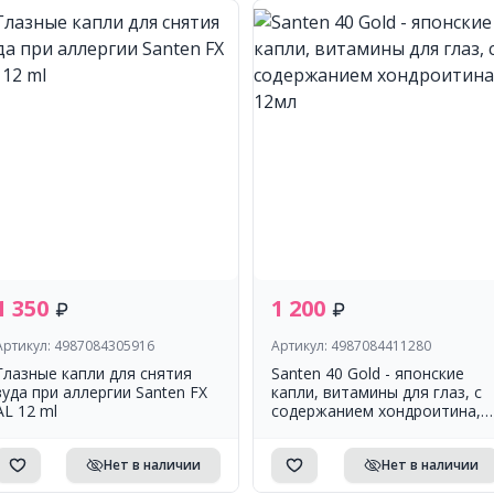
1 350
1 200
Артикул: 4987084305916
Артикул: 4987084411280
Глазные капли для снятия
Santen 40 Gold - японские
зуда при аллергии Santen FX
капли, витамины для глаз, с
AL 12 ml
содержанием хондроитина,
12мл
Нет в наличии
Нет в наличии