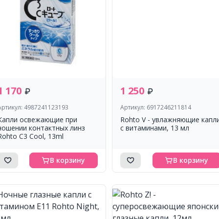
1 170
1 250
Артикул: 4987241123193
Артикул: 6917246211814
Капли освежающие при
Rohto V - увлажняющие капл
ношении контактных линз
с витаминами, 13 мл
Rohto C3 Cool, 13ml
В корзину
В корзину