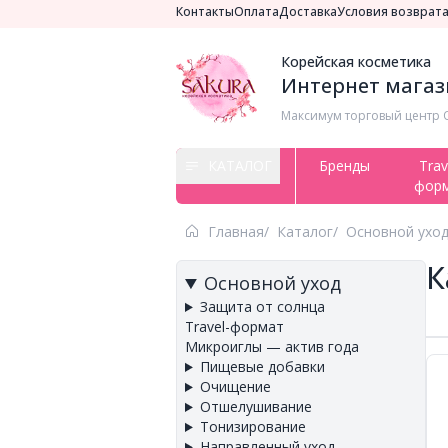
Контакты
Оплата
Доставка
Условия возврат
Корейская косметика
Интернет магази
Максимум торговый центр ​
КАТАЛОГ
Бренды
Trav
фор
Главная
Каталог
Основной ухо
К
Основной уход
Защита от солнца
Travel-формат
Микроиглы — актив года
Пищевые добавки
Очищение
Отшелушивание
Тонизирование
Направленный уход