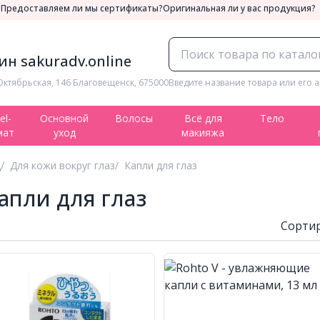
а
Предоставляем ли мы сертификаты?
Оригинальная ли у вас продукция?
н sakuradv.online
Октябрьская, 146 Благовещенск, 675000
Введите название товара или его а
el-
Основной
Волосы
Всё для
Тело
мат
уход
макияжа
д
Для кожи вокруг глаз
Капли для глаз
апли для глаз
Сортир