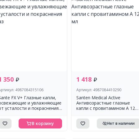
1 350
1 418
Артикул: 4987084315106
Артикул: 4987084410290
Sante FX V+ Глазные капли,
Santen Medical Active
освежающие и увлажняющие
Антивозрастные глазные
от усталости и покраснения
капли с провитамином А 12
глаз
мл
В корзину
Нет в наличии