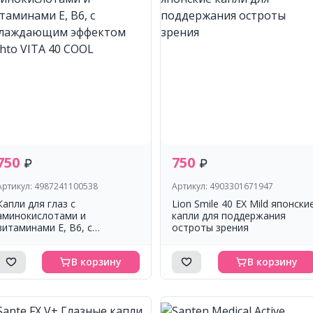
750
750
Артикул: 4987241100538
Артикул: 4903301671947
Капли для глаз с
Lion Smile 40 EX Mild японски
аминокислотами и
капли для поддержания
витаминами Е, В6, с
остроты зрения
охлаждающим эффектом
Rohto VITA 40 СOOL
В корзину
В корзину