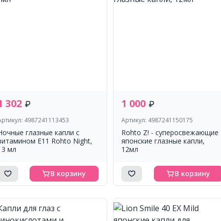
1 302
1 000
Артикул: 4987241113453
Артикул: 4987241150175
Ночные глазные капли с
Rohto Z! - суперосвежающие
витамином E11 Rohto Night,
японские глазные капли,
13 мл
12мл
В корзину
В корзину