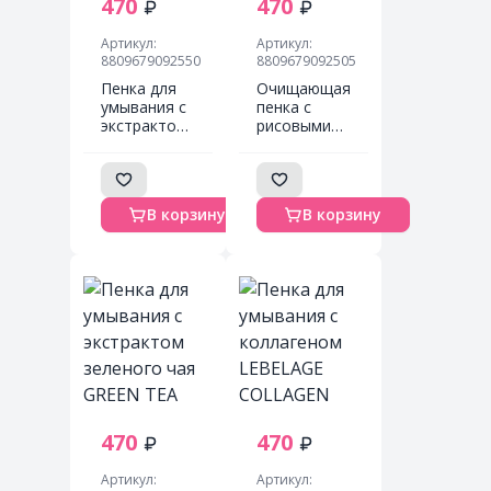
470
470
Артикул:
Артикул:
8809679092550
8809679092505
Пенка для
Очищающая
умывания с
пенка с
экстрактом
рисовыми
алоэ
отрубями
Lebelage
Lebelage
Aloe
Cleansing
Cleansing
Foam Rice
В корзину
В корзину
Foam, 100
100мл.
мл
470
470
Артикул:
Артикул: