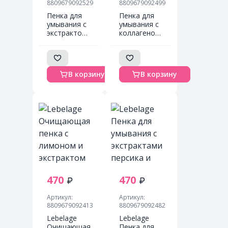
8809679092529
8809679092499
Пенка для
Пенка для
умывания с
умывания с
экстрактом
коллагеном
зеленого
LEBELAGE
чая GREEN
COLLAGEN
TEA
CLEANSING
CLEANSING
FOAM 100
В корзину
В корзину
FOAM 100
мл
мл Lebelage
470
470
Артикул:
Артикул:
8809679092413
8809679092482
Lebelage
Lebelage
Очищающая
Пенка для