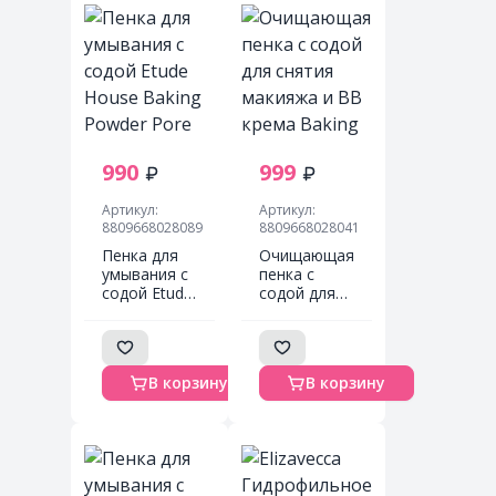
990
999
Артикул:
Артикул:
8809668028089
8809668028041
Пенка для
Очищающая
умывания с
пенка с
содой Etude
содой для
House
снятия
Baking
макияжа и
Powder Pore
ВВ крема
Cleansing
Baking
В корзину
В корзину
Foam 160 ml
Powder BB
Deep
Cleansing
Foam Etude
House 160
мл