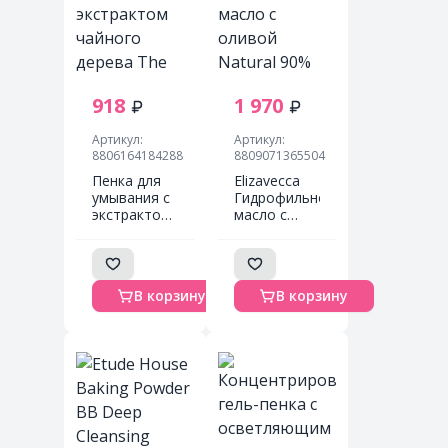
918
1 970
Артикул:
Артикул:
8806164184288
8809071365504
Пенка для
Elizavecca
умывания с
Гидрофильное
экстрактом
масло с
чайного
оливой
дерева The
Natural 90%
Saem
Olive
Healing Tea
Cleansing Oil
В корзину
В корзину
Garden Tea
300 ml
Tree
Cleansing
Foam