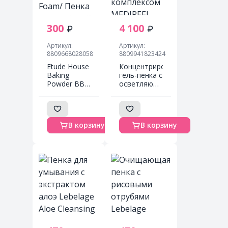
300
4 100
Артикул:
Артикул:
8809668028058
8809941823424
Etude House
Концентрированная
Baking
гель-пенка с
Powder BB
осветляющим
Deep
комплексом
Cleansing
MEDIPEEL
Foam/
Melanon X
Пенка для
Ampoule
В корзину
В корзину
глубокой
Cleanser
очистки
30мл