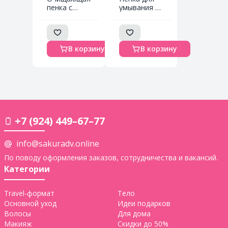
пенка с
умывания с
лимоном и
экстрактами
экстрактом
персика и
каламанси /
манго / Fruit
Fruit Lemon
Peach &
В корзину
В корзину
& Calamansi
Apple Mango
Cleansing
Cleansing
Foam, 100
Foam, 100
мл
мл
+7 (924) 449–67–77
info@sakuradv.online
По поводу оформления заказов, сотрудничества и вакансий.
Категории
Travel-формат
Тело
Основной уход
Идеи подарков
Волосы
Для дома
Макияж
Скидки до 50%