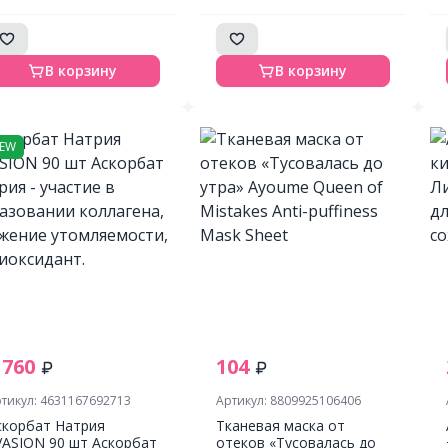
acne Mask Sheet 23ml
В корзину
В корзину
EW
 760
104
тикул: 4631167692713
Артикул: 8809925106406
скорбат Натрия
Тканевая маска от
VASION 90 шт Аскорбат
отеков «Тусовалась до