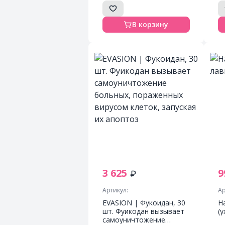
Cream 50 мл
В корзину
3 625
9
Артикул:
Ар
EVASION | Фукоидан, 30
Н
шт. Фуикодан вызывает
(
самоуничтожение