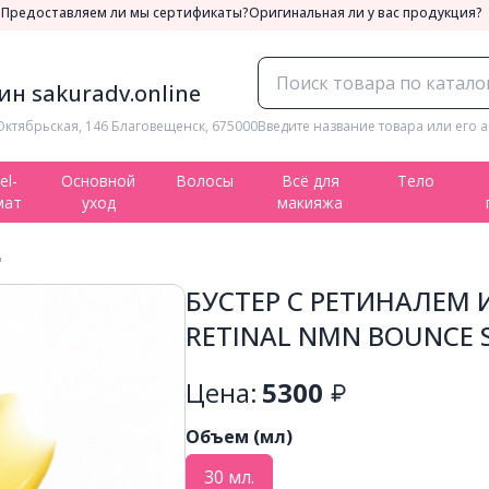
а
Предоставляем ли мы сертификаты?
Оригинальная ли у вас продукция?
н sakuradv.online
Октябрьская, 146 Благовещенск, 675000
Введите название товара или его а
el-
Основной
Волосы
Всё для
Тело
мат
уход
макияжа
д
БУСТЕР С РЕТИНАЛЕМ 
RETINAL NMN BOUNCE 
Цена:
5300
Объем (мл)
30 мл.