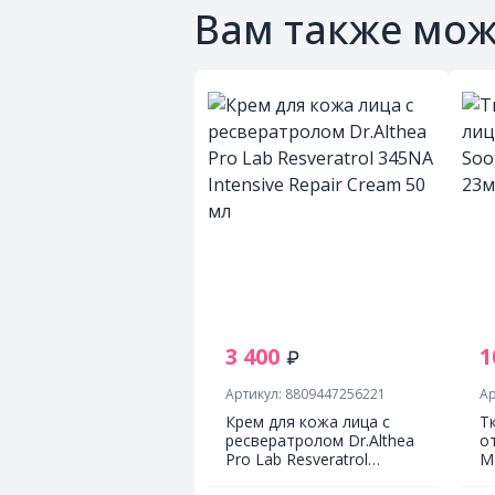
Вам также мож
3 400
1
Артикул: 8809447256221
Ар
Крем для кожа лица с
Т
ресвератролом Dr.Althea
о
Pro Lab Resveratrol
M
345NA Intensive Repair