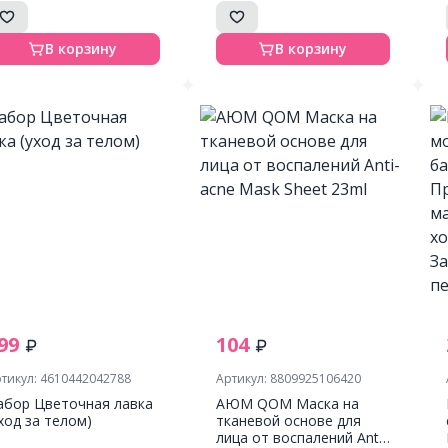
глаз
В корзину
В корзину
99
104
тикул: 4610442042788
Артикул: 8809925106420
абор Цветочная лавка
АЮМ QOM Маска на
уход за телом)
тканевой основе для
лица от воспалений Anti-