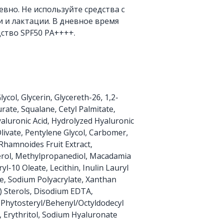
вно. Не используйте средства с
 и лактации. В дневное время
ство SPF50 PA++++.
col, Glycerin, Glycereth-26, 1,2-
rate, Squalane, Cetyl Palmitate,
Hyaluronic Acid, Hydrolyzed Hyaluronic
livate, Pentylene Glycol, Carbomer,
hamnoides Fruit Extract,
herol, Methylpropanediol, Macadamia
ryl-10 Oleate, Lecithin, Inulin Lauryl
e, Sodium Polyacrylate, Xanthan
 Sterols, Disodium EDTA,
, Phytosteryl/Behenyl/Octyldodecyl
, Erythritol, Sodium Hyaluronate