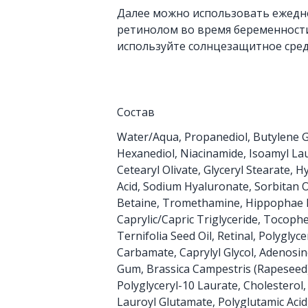
Далее можно использовать ежедне
ретинолом во время беременности
используйте солнцезащитное сред
Состав
Water/Aqua, Propanediol, Butylene Gly
Hexanediol, Niacinamide, Isoamyl Lau
Cetearyl Olivate, Glyceryl Stearate, 
Acid, Sodium Hyaluronate, Sorbitan O
Betaine, Tromethamine, Hippophae R
Caprylic/Capric Triglyceride, Tocop
Ternifolia Seed Oil, Retinal, Polyglyce
Carbamate, Caprylyl Glycol, Adenosin
Gum, Brassica Campestris (Rapeseed)
Polyglyceryl-10 Laurate, Cholesterol
Lauroyl Glutamate, Polyglutamic Acid