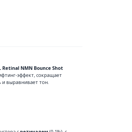
L Retinal NMN Bounce Shot
фтинг-эффект, сокращает
 и выравнивает тон.
устера с
ретиналем
(0,1%), с