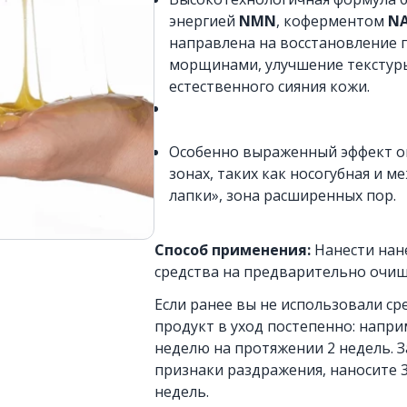
энергией
NMN
, коферментом
N
направлена на восстановление п
морщинами, улучшение текстуры
естественного сияния кожи.
Особенно выраженный эффект о
зонах, таких как носогубная и м
лапки», зона расширенных пор.
Способ применения:
Нанести нан
средства на предварительно очи
Если ранее вы не использовали ср
продукт в уход постепенно: наприм
неделю на протяжении 2 недель. З
признаки раздражения, наносите 3
недель.