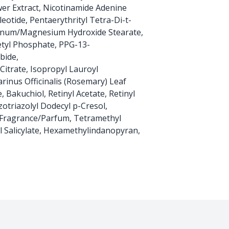
wer Extract, Nicotinamide Adenine
otide, Pentaerythrityl Tetra-Di-t-
inum/Magnesium Hydroxide Stearate,
etyl Phosphate, PPG-13-
bide,
Citrate, Isopropyl Lauroyl
rinus Officinalis (Rosemary) Leaf
 Bakuchiol, Retinyl Acetate, Retinyl
zotriazolyl Dodecyl p-Cresol,
 Fragrance/Parfum, Tetramethyl
 Salicylate, Hexamethylindanopyran,