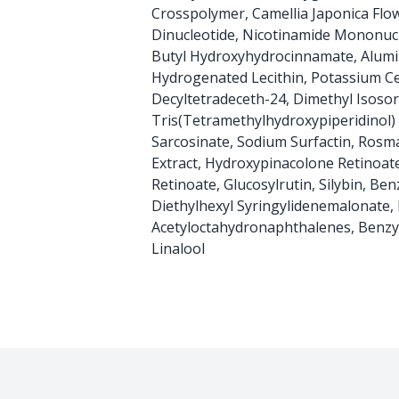
Crosspolymer, Camellia Japonica Flo
Dinucleotide, Nicotinamide Mononucle
Butyl Hydroxyhydrocinnamate, Alum
Hydrogenated Lecithin, Potassium C
Decyltetradeceth-24, Dimethyl Isosor
Tris(Tetramethylhydroxypiperidinol) 
Sarcosinate, Sodium Surfactin, Rosma
Extract, Hydroxypinacolone Retinoate,
Retinoate, Glucosylrutin, Silybin, Ben
Diethylhexyl Syringylidenemalonate,
Acetyloctahydronaphthalenes, Benzyl
Linalool