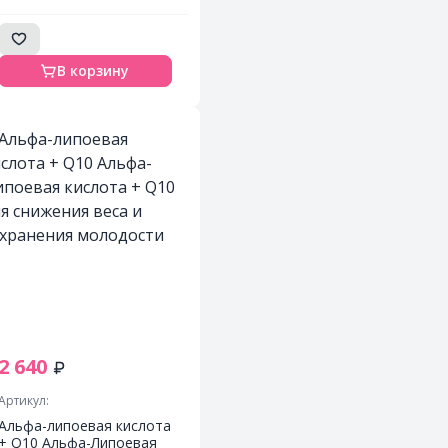
сил и бодрости, масса
энергии, а главное
хороший крепкий сон.
Защита от вирусов в
В корзину
период осени и зимы.
2 640
Артикул:
Альфа-липоевая кислота
+ Q10 Альфа-Липоевая