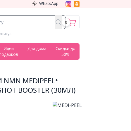
WhatsApp
0
ртикул.
Идеи
Для дома
Скидки до
подарков
50%
И NMN MEDIPEEL⁺
SHOT BOOSTER (30МЛ)