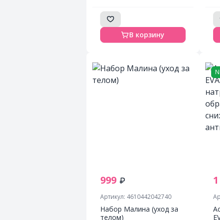
больных, пораженных
вирусом клеток,
запуская их апоптоз
В корзину
N
999
1
Артикул: 4610442042740
Ар
Набор Малина (уход за
А
телом)
E