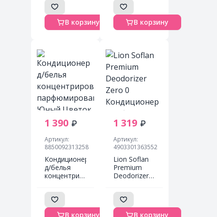
для белья с
маслом, 600
антибактериальным
мл
В корзину
В корзину
эффектом, с
ароматом
свежей
зелени и
фруктов,
510 мл
1 390
1 319
Артикул:
Артикул:
8850092313258
4903301363552
Кондиционер
Lion Soflan
д/белья
Premium
концентрированный
Deodorizer
парфюмированный
Zero 0
Юный
Кондиционер
Цветок
для белья
Hygiene
защищающий
В корзину
В корзину
Softener
от