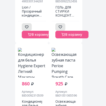
4903301344261
8850092252458
Lion /
ГЕЛЬ ДЛЯ
Прозрачный
СТИРКИ
кондиционер
КОНЦЕНТРИРОВАННЫЙ
для белья
ПАРФЮМИРОВАННЫЙ
"Soflan Airis"
«ОЧАРОВАТЕЛЬНЫЙ
с
БУТОН»
воздушным
HYGIENE
В корзину
В корзину
ароматом
600 ml
«Poolside»
860
925
Артикул:
Артикул:
8850092310509
8801051065596
Кондиционер
Освежающая
для белья
зубная