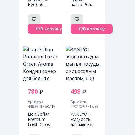
Hygiene
паста Perioe
Expert
Pumping
Летний
Breath Care
Макарун
Toothpaste
концентрированный
285г
В корзину
В корзину
парфюмированный
480 мл
780
498
Артикул:
Артикул:
4903301363743
4901329271859
Lion Soflan
KANEYO -
Premium
жидкость
Fresh Green
для мытья
Aroma
посуды с
Кондиционер
кокосовым