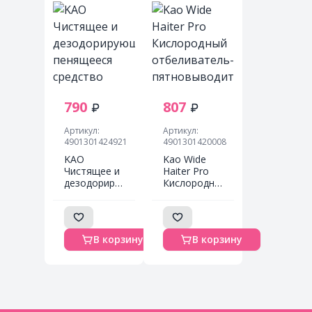
Magiсclean,
KAO, 350 мл
790
807
Артикул:
Артикул:
4901301424921
4901301420008
KAO
Kao Wide
Чистящее и
Haiter Pro
дезодорирующее
Кислородный
пенящееся
отбеливатель-
средство
пятновыводитель
"Magiсclean"
для
для туалета
цветного
В корзину
В корзину
«Элегантная
белья с
роза»
антибактериальным
(протирание
и
сиденья и
противовирусным
обработка
эффектами
унитаза /
560 мл