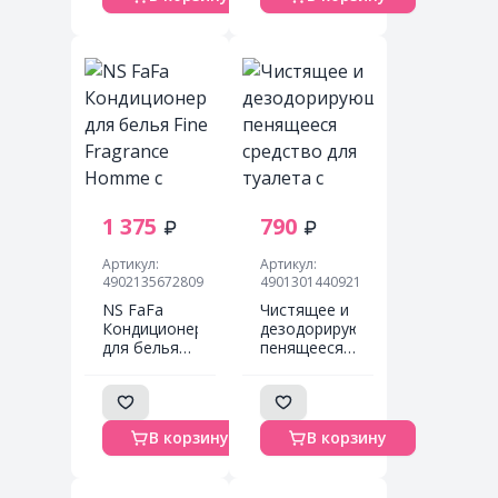
Concentrate
неприятного
Forever
запаха до
Bloom —
вечера с
1100мл.
ароматом
роз 950 мл в
мягкой
упаковке
1 375
790
Артикул:
Артикул:
4902135672809
4901301440921
NS FaFa
Чистящее и
Кондиционер
дезодорирующее
для белья
пенящееся
Fine
средство
Fragrance
для туалета
Homme с
с ароматом
ароматом
мяты
В корзину
В корзину
бергамота и
(спрей, для
ландыша,
предотвращения
570мл
загрязнений)