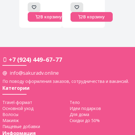
сушки белья
Mukunghwa
в
Soki
помещении,
Premium
В корзину
В корзину
15 шт
Percarbonate
Laundry
Soap 200g
+7 (924) 449–67–77
info@sakuradv.online
По поводу оформления заказов, сотрудничества и вакансий.
Категории
Travel-формат
Тело
Основной уход
Идеи подарков
Волосы
Для дома
Макияж
Скидки до 50%
Пищевые добавки
Информация