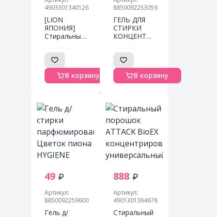
4903301340126
8850092253059
[LION
ГЕЛЬ ДЛЯ
ЯПОНИЯ]
СТИРКИ
Стиральный
КОНЦЕНТРИРОВАННЫЙ
порошок
ПАРФЮМИРОВАННЫЙ
ТОП -
«ВЕСЕННЯЯ
СУХОЕ
МАГНОЛИЯ»
БЕЛЬЕ, для
HYGIENE
В корзину
В корзину
сушки в
Hygiene
помещении
Detergent
900 гр
Spring
Magnolia
49
888
Артикул:
Артикул:
8850092259600
4901301364678
Гель д/
Стиральный