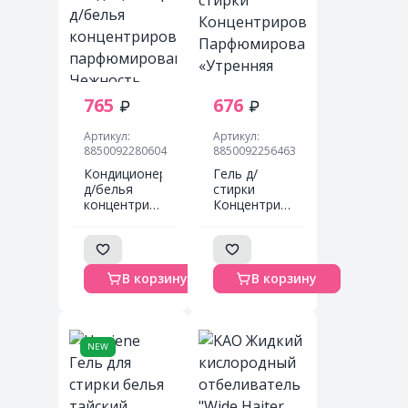
765
676
Артикул:
Артикул:
8850092280604
8850092256463
Кондиционер
Гель д/
д/белья
стирки
концентрированный
Концентрированный
парфюмированный
Парфюмированный
Нежность
«Утренняя
молока
свежесть»
Hygiene
HYGIENE
В корзину
В корзину
Softener
600 мл
Concentrate
Milky Touch
— 480мл
NEW