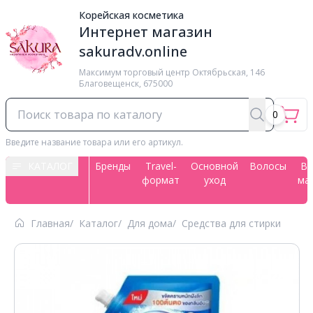
Корейская косметика
Интернет магазин
sakuradv.online
Максимум торговый центр ​Октябрьская, 146
Благовещенск, 675000
0
Введите название товара или его артикул.
КАТАЛОГ
Бренды
Travel-
Основной
Волосы
Вс
формат
уход
ма
Главная
Каталог
Для дома
Средства для стирки