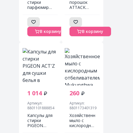
стирки
порошок
парфюмированный
ATTACK
Цветок
BioEX
пиона
концентрированный,
HYGIENE
универсальный,
Detergent
810 г
В корзину
В корзину
Peony
Blossom,
35мл.
1 014
260
Артикул:
Артикул:
8801101888854
8801173401319
Капсулы для
Хозяйственное
стирки
мыло с
PIGEON
кислородным
ACT'Z для
отбеливателем