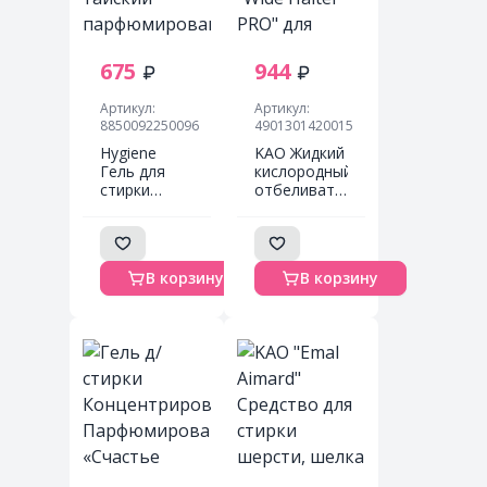
675
944
Артикул:
Артикул:
8850092250096
4901301420015
Hygiene
KAO Жидкий
Гель для
кислородный
стирки
отбеливатель
белья
"Wide Haiter
тайский
PRO" для
парфюмированный,
цветного
Солнечная
белья
В корзину
В корзину
Свежесть,
концентрат
520 мл
(с
антибактериальным
и
противовирусным
эффектом)
450 мл,
мягкая
упаковка