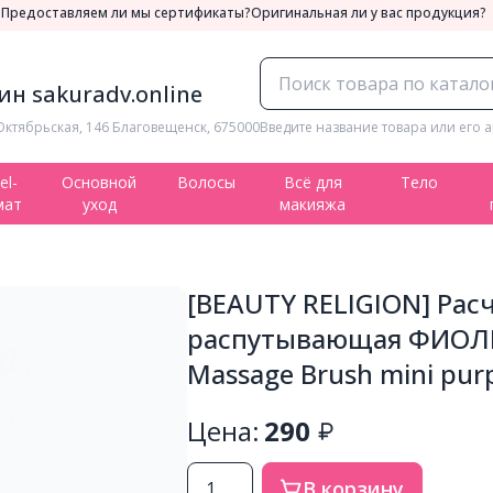
а
Предоставляем ли мы сертификаты?
Оригинальная ли у вас продукция?
н sakuradv.online
Октябрьская, 146 Благовещенск, 675000
Введите название товара или его а
el-
Основной
Волосы
Всё для
Тело
мат
уход
макияжа
[BEAUTY RELIGION] Рас
распутывающая ФИОЛ
Massage Brush mini purp
Цена:
290
В корзину