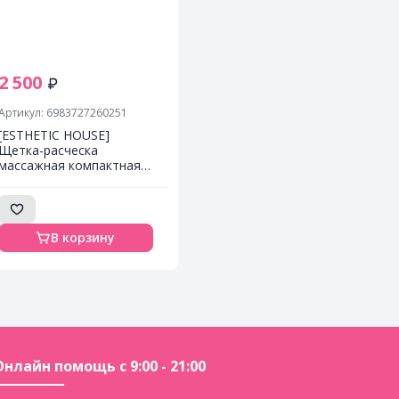
2 500
Артикул: 6983727260251
[ESTHETIC HOUSE]
Щетка-расческа
массажная компактная
Brush Massage & Scrub
CP-1 Aquaxyl Complex, 1
шт.
В корзину
Онлайн помощь с 9:00 - 21:00