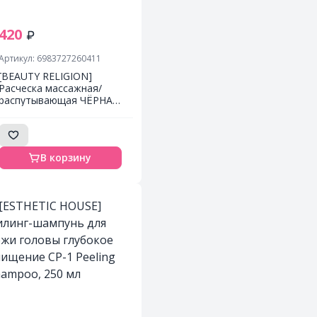
420
Артикул: 6983727260411
[BEAUTY RELIGION]
Расческа массажная/
распутывающая ЧЁРНАЯ
Massage Brush black, 1
шт
В корзину