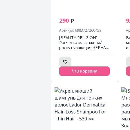
290
9
Артикул: 6983727260459
Ар
[BEAUTY RELIGION]
В
Расческа массажная/
м
распутывающая ЧЁРНАЯ
и
мини формат Massage
Hy
Brush mini black, 1 шт
m
В корзину