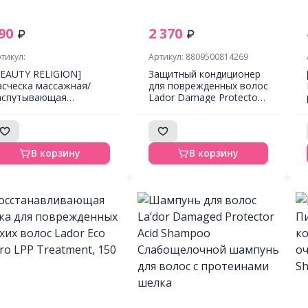
90
2 370
тикул:
Артикул: 8809500814269
BEAUTY RELIGION]
Защитный кондиционер
асческа массажная/
для поврежденных волос
аспутывающая
Lador Damage Protector
ИОЛЕТОВАЯ мини
Acid Conditioner
ормат Massage Brush
ni purple, 1 шт
В корзину
В корзину