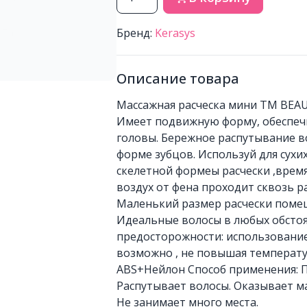
Бренд:
Kerasys
Описание товара
Массажная расческа мини ТМ BEAU
Имеет подвижную форму, обеспечи
головы. Бережное распутывание в
форме зубцов. Используй для сухи
скелетной формеы расчески ,время
воздух от фена проходит сквозь р
Маленький размер расчески помещ
Идеальные волосы в любых обсто
предосторожности: использование
возможно , не повышая температур
ABS+Нейлон Способ применения: П
Распутывает волосы. Оказывает ма
Не занимает много места.