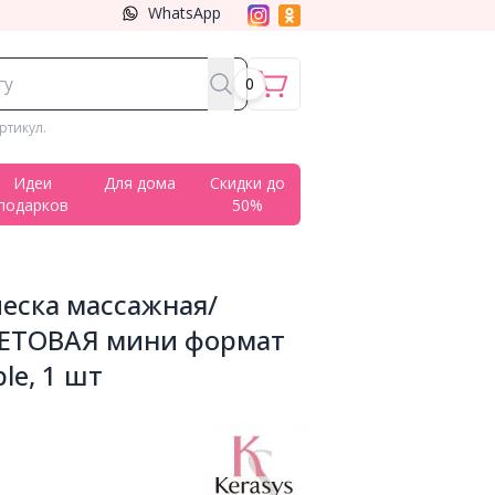
WhatsApp
0
ртикул.
Идеи
Для дома
Скидки до
подарков
50%
ческа массажная/
ЕТОВАЯ мини формат
le, 1 шт