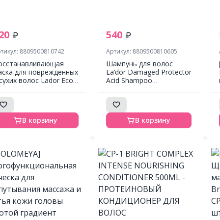
20
540
тикул: 8809500810742
Артикул: 8809500810605
осстанавливающая
Шампунь для волос
аска для поврежденных
La’dor Damaged Protector
 сухих волос Lador Eco
Acid Shampoo
dro LPP Treatment, 150
Слабощелочной
l
шампунь для волос с
протеинами шелка
В корзину
В корзину