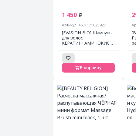
1 450
2
Артикул: 4631171025927
Ар
[EVASION BIO] Шампунь
[
для волос
Р
КЕРАТИН+АМИНОКИСЛОТЫ
р
Aminokeratin Damaged
Ф
Hair Shampoo, 300 мл
ф
mi
В корзину