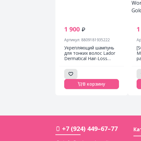
1 900
1
Артикул: 8809181935222
Ар
Укрепляющий шампунь
[
для тонких волос Lador
М
Dermatical Hair-Loss
р
Shampoo For Thin Hair -
р
530 мл
м
З
W
В корзину
Go
+7 (924) 449–67–77
Ка