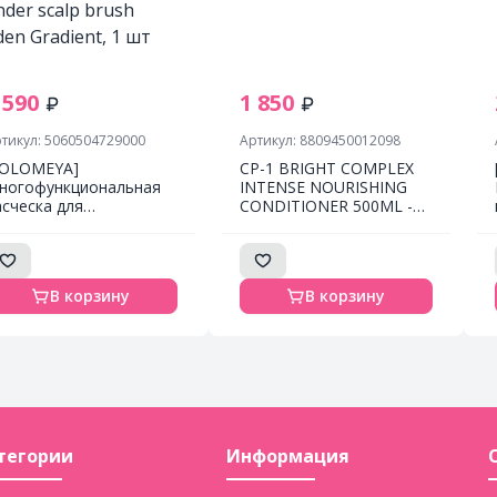
 590
1 850
тикул: 5060504729000
Артикул: 8809450012098
SOLOMEYA]
CP-1 BRIGHT COMPLEX
ногофункциональная
INTENSE NOURISHING
асческа для
CONDITIONER 500ML -
аспутывания массажа и
ПРОТЕИНОВЫЙ
ытья кожи головы
КОНДИЦИОНЕР ДЛЯ
олотой градиент
ВОЛОС
onder scalp brush
В корзину
В корзину
lden Gradient, 1 шт
тегории
Информация