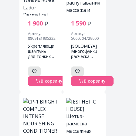
1 900
1 590
Артикул:
Артикул:
8809181935222
5060504729000
Укрепляющий
[SOLOMEYA]
шампунь
Многофункциональная
для тонких
расческа
волос Lador
для
Dermatical
распутывания
Hair-Loss
массажа и
Shampoo
мытья кожи
В корзину
В корзину
For Thin Hair
головы
- 530 мл
Золотой
градиент
Wonder
scalp brush
Golden
Gradient, 1
шт