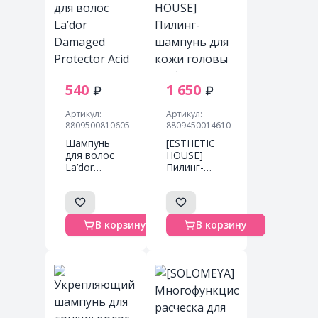
540
1 650
Артикул:
Артикул:
8809500810605
8809450014610
Шампунь
[ESTHETIC
для волос
HOUSE]
La’dor
Пилинг-
Damaged
шампунь
Protector
для кожи
Acid
головы
Shampoo
глубокое
В корзину
В корзину
Слабощелочной
очищение
шампунь
CP-1 Peeling
для волос с
Shampoo,
протеинами
250 мл
шелка