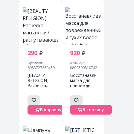
290
920
Артикул:
Артикул:
6983727260459
8809500810742
[BEAUTY
Восстанавливающая
RELIGION]
маска для
Расческа
поврежденных
массажная/
и сухих
распутывающая
волос Lador
ЧЁРНАЯ
Eco Hydro
мини
LPP
В корзину
В корзину
формат
Treatment,
Massage
150 ml
Brush mini
black, 1 шт