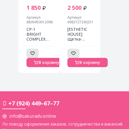
1 850
2 500
Артикул:
Артикул:
8809450012098
6983727260251
CP-1
[ESTHETIC
BRIGHT
HOUSE]
COMPLEX
Щетка-
INTENSE
расческа
NOURISHING
массажная
CONDITIONER
компактная
500ML -
Brush
В корзину
В корзину
ПРОТЕИНОВЫЙ
Massage &
КОНДИЦИОНЕР
Scrub CP-1
ДЛЯ ВОЛОС
Aquaxyl
Complex, 1
шт.
+7 (924) 449–67–77
info@sakuradv.online
По поводу оформления заказов, сотрудничества и вакансий.