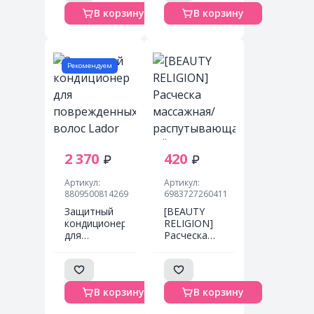
Damaged
формат
В корзину
В корзину
Hair
Massage
Shampoo,
Brush mini
300 мл
purple, 1 шт
Рекомендуем
2 370
420
Артикул:
Артикул:
8809500814269
6983727260411
Защитный
[BEAUTY
кондиционер
RELIGION]
для
Расческа
поврежденных
массажная/
волос Lador
распутывающая
Damage
ЧЁРНАЯ
Protector
Massage
В корзину
В корзину
Acid
Brush black,
Conditioner
1 шт