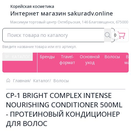
Корейская косметика
Интернет магазин sakuradv.online
Максимум торговый центр ​Октябрьская, 146 Благовещенск, 675000
0
Введите название товара или его артикул.
КАТАЛОГ
Бренды
Travel-
Основной
Волосы
Вс
формат
уход
ма
Главная
Каталог
Волосы
CP-1 BRIGHT COMPLEX INTENSE
NOURISHING CONDITIONER 500ML
- ПРОТЕИНОВЫЙ КОНДИЦИОНЕР
ДЛЯ ВОЛОС